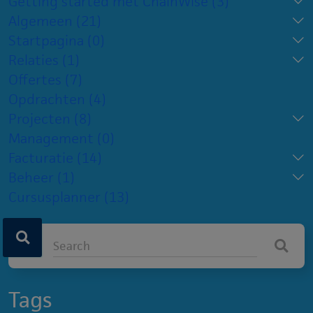
Getting started met ChainWise
(3)
Algemeen
(21)
Startpagina
(0)
Relaties
(1)
Offertes
(7)
Opdrachten
(4)
Projecten
(8)
Management
(0)
Facturatie
(14)
Beheer
(1)
Cursusplanner
(13)
Tags