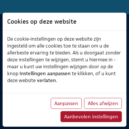
Cookies op deze website
Software & Cursusplanner
De cookie-instellingen op deze website zijn
Cursusplanner
Professional Services
ingesteld om alle cookies toe te staan om u de
Verzuimmanager
allerbeste ervaring te bieden. Als u doorgaat zonder
deze instellingen te wijzigen, stemt u hiermee in -
maar u kunt uw instellingen wijzigen door op de
knop
Instellingen aanpassen
te klikken, of u kunt
Over ChainWise
deze website
verlaten.
Onze belofte
Implementatietraject
Koppelingen
Aanpassen
Alles afwijzen
Partners
ChainWise Academy
Aanbevolen instellingen
Klanten
TheWiseCompany