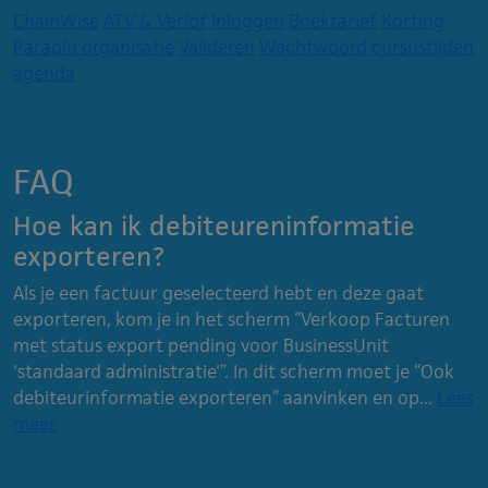
ChainWise
ATV & Verlof
Inloggen
Boektarief
Korting
Paraplu organisatie
Valideren
Wachtwoord
cursustijden
agenda
FAQ
Hoe kan ik debiteureninformatie
exporteren?
Als je een factuur geselecteerd hebt en deze gaat
exporteren, kom je in het scherm “Verkoop Facturen
met status export pending voor BusinessUnit
'standaard administratie'”. In dit scherm moet je “Ook
debiteurinformatie exporteren” aanvinken en op...
Lees
meer