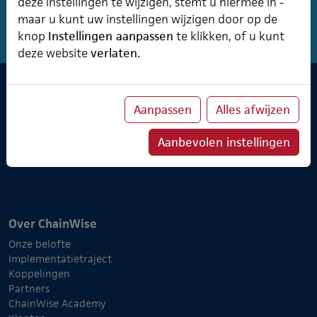
deze instellingen te wijzigen, stemt u hiermee in -
maar u kunt uw instellingen wijzigen door op de
knop
Instellingen aanpassen
te klikken, of u kunt
deze website
verlaten.
Software & Cursusplanner
Aanpassen
Alles afwijzen
Cursusplanner
Professional Services
Aanbevolen instellingen
Verzuimmanager
Over ChainWise
Onze belofte
Implementatietraject
Koppelingen
Partners
ChainWise Academy