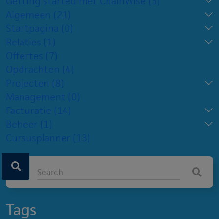
Getting started met ChainWise
(3)
Algemeen
(21)
Startpagina
(0)
Relaties
(1)
Offertes
(7)
Opdrachten
(4)
Projecten
(8)
Management
(0)
Facturatie
(14)
Beheer
(1)
Cursusplanner
(13)
Tags