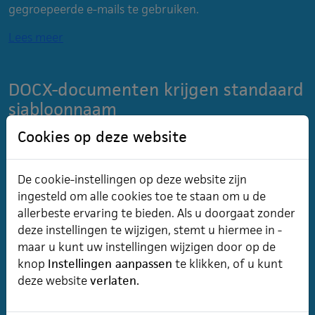
gegroepeerde e-mails te gebruiken.
Lees meer
DOCX-documenten krijgen standaard
sjabloonnaam
Bij het aanmaken van een DOCX-document wordt altijd
Cookies op deze website
de naam van het sjabloon gebruikt, met uitzondering
van certificaten, waarvoor een andere naamgeving
De cookie-instellingen op deze website zijn
ingesteld kan worden.
Lees meer
ingesteld om alle cookies toe te staan om u de
allerbeste ervaring te bieden. Als u doorgaat zonder
deze instellingen te wijzigen, stemt u hiermee in -
Update-meldingen uitgebreid naar
maar u kunt uw instellingen wijzigen door op de
inschrijfportaal
knop
Instellingen aanpassen
te klikken, of u kunt
Vanaf versie 8.5.22.1 was het bij het klant- en
deze website
verlaten.
cursistportaal al mogelijk om een melding op de
inlogpagina te tonen wanneer een update gepland is.