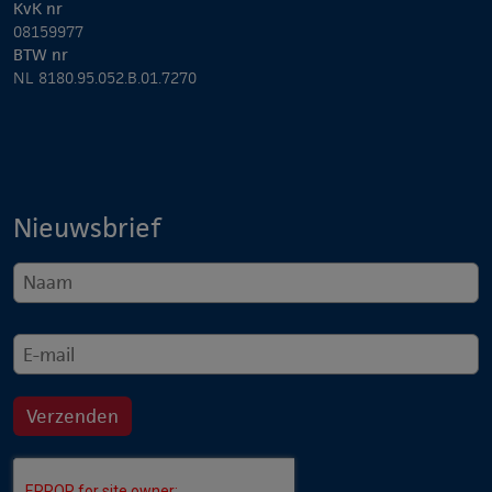
KvK nr
08159977
BTW nr
NL 8180.95.052.B.01.7270
Nieuwsbrief