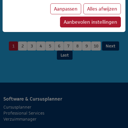
Deze functionaliteit is nu ook beschikbaar in het online
Aanpassen
Alles afwijzen
inschrijfportaal.
Aanbevolen instellingen
Lees meer
1
2
3
4
5
6
7
8
9
10
Next
Last
Software & Cursusplanner
Cursusplanner
Professional Services
Verzuimmanager