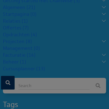
Getting started met ChainWise
(3)
Algemeen
(21)
Startpagina
(0)
Relaties
(1)
Offertes
(7)
Opdrachten
(4)
Projecten
(8)
Management
(0)
Facturatie
(14)
Beheer
(1)
Cursusplanner
(13)
Tags